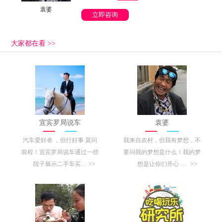
袁婆
立即咨询
大家都在看 >>
宜宾罗局说车
袁婆
汽车爱好者 ，但行好事 莫问
我来自农村，但我有梦想，不
前程！宜宾罗局说车通过一些
要问我的梦想是什么！我的梦
>>
>>
段子展示二手车买…
想是让你们开心 …